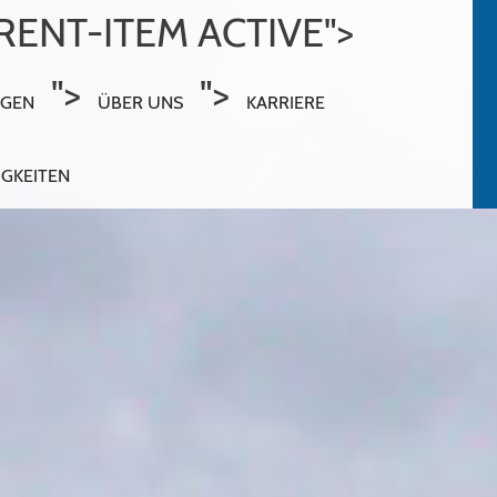
ENT-ITEM ACTIVE">
">
">
NGEN
ÜBER UNS
KARRIERE
IGKEITEN