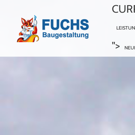
CURR
LEISTU
">
NEU